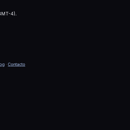
 GMT-4).
log
·
Contacto